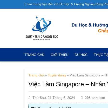
Skip
Chào mừng bạn đến với Du Học & Hướng Nghiệp Rồng P
to
content
TRANG CHỦ
GIỚI THIỆU
DU HỌC
THỰC T
Trang chủ
»
Tuyển dụng
»
Việc Làm Singapore – Nh
Việc Làm Singapore – Nhân 
Thứ Sáu, 21 Tháng 6, 2024
298 lượt xem