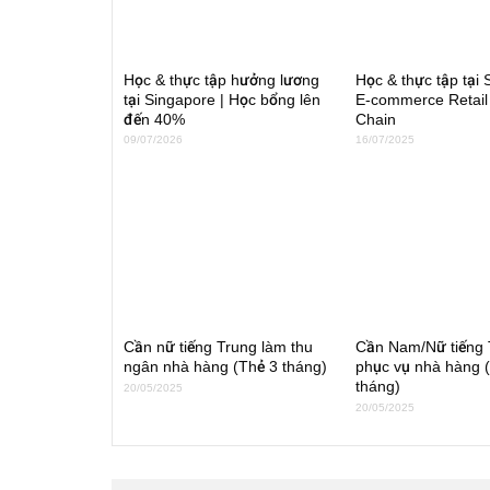
Học & thực tập hưởng lương
Học & thực tập tại 
tại Singapore | Học bổng lên
E-commerce Retail
đến 40%
Chain
09/07/2026
16/07/2025
Cần nữ tiếng Trung làm thu
Cần Nam/Nữ tiếng 
ngân nhà hàng (Thẻ 3 tháng)
phục vụ nhà hàng 
tháng)
20/05/2025
20/05/2025