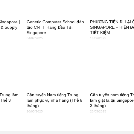
Singapore |
Genetic Computer School đào
PHƯƠNG TIỆN ĐI LẠI 
 & Supply
tạo CNTT Hàng Đầu Tại
SINGAPORE – HIỆN ĐẠ
Singapore
TIẾT KIỆM
04/07/2025
18/06/2025
Trung làm
Cần tuyển Nam tiếng Trung
Cần tuyển nam tiếng T
(Thẻ 3
làm phục vụ nhà hàng (Thẻ 6
làm giặt là tại Singapo
tháng)
3 tháng)
20/05/2025
20/05/2025