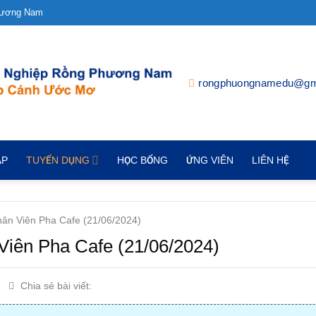
hương Nam
rongphuongnamedu@gm
ẬP
TUYỂN DỤNG
HỌC BỔNG
ỨNG VIÊN
LIÊN HỆ
ân Viên Pha Cafe (21/06/2024)
Viên Pha Cafe (21/06/2024)
Chia sẻ bài viết: