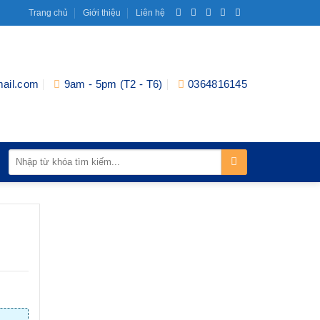
Trang chủ
Giới thiệu
Liên hệ
ail.com
9am - 5pm (T2 - T6)
0364816145