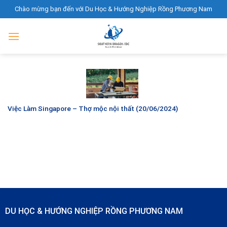
Skip
Chào mừng bạn đến với Du Học & Hướng Nghiệp Rồng Phương Nam
to
content
Việc Làm Singapore – Thợ mộc nội thất (20/06/2024)
DU HỌC & HƯỚNG NGHIỆP RỒNG PHƯƠNG NAM