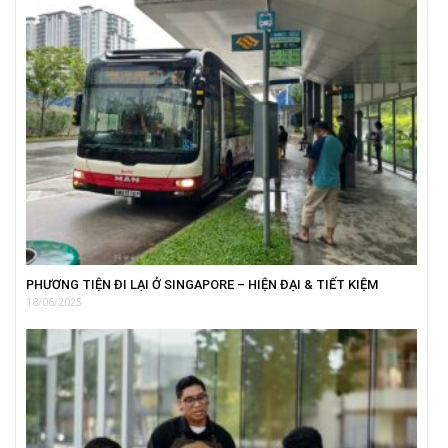
PHƯƠNG TIỆN ĐI LẠI Ở SINGAPORE – HIỆN ĐẠI & TIẾT KIỆM
18/06/2025