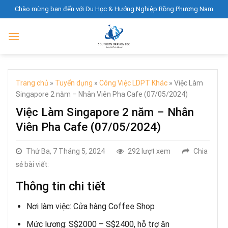
Skip
Chào mừng bạn đến với Du Học & Hướng Nghiệp Rồng Phương Nam
to
content
Trang chủ
»
Tuyển dụng
»
Công Việc LDPT Khác
»
Việc Làm
Singapore 2 năm – Nhân Viên Pha Cafe (07/05/2024)
Việc Làm Singapore 2 năm – Nhân
Viên Pha Cafe (07/05/2024)
Thứ Ba, 7 Tháng 5, 2024
292 lượt xem
Chia
sẻ bài viết:
Thông tin chi tiết
Nơi làm việc: Cửa hàng Coffee Shop
Mức lương: S$2000 – S$2400, hỗ trợ ăn