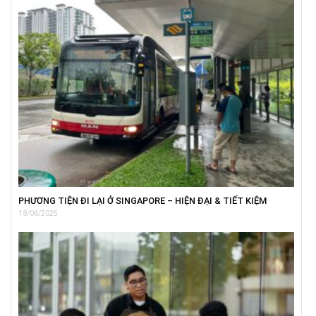
PHƯƠNG TIỆN ĐI LẠI Ở SINGAPORE – HIỆN ĐẠI & TIẾT KIỆM
18/06/2025