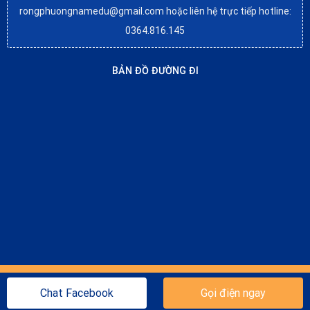
rongphuongnamedu@gmail.com hoặc liên hệ trực tiếp hotline:
0364.816.145
BẢN ĐỒ ĐƯỜNG ĐI
All Site Contents © Copyright rongphuongnamedu All Rights
Chat Facebook
Gọi điện ngay
Reserved