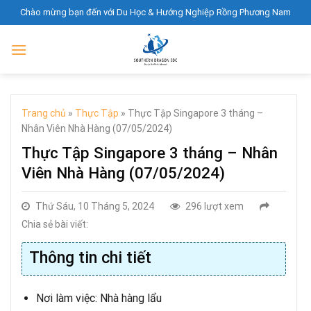
Skip
Chào mừng bạn đến với Du Học & Hướng Nghiệp Rồng Phương Nam
to
content
Trang chủ
»
Thực Tập
»
Thực Tập Singapore 3 tháng –
Nhân Viên Nhà Hàng (07/05/2024)
Thực Tập Singapore 3 tháng – Nhân
Viên Nhà Hàng (07/05/2024)
Thứ Sáu, 10 Tháng 5, 2024
296 lượt xem
Chia sẻ bài viết:
Thông tin chi tiết
Nơi làm việc: Nhà hàng lẩu