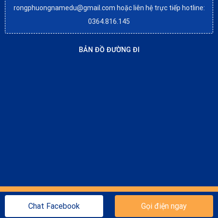
rongphuongnamedu@gmail.com hoặc liên hệ trực tiếp hotline:
0364.816.145
BẢN ĐỒ ĐƯỜNG ĐI
All Site Contents © Copyright rongphuongnamedu All Rights
Chat Facebook
Gọi điện ngay
Reserved