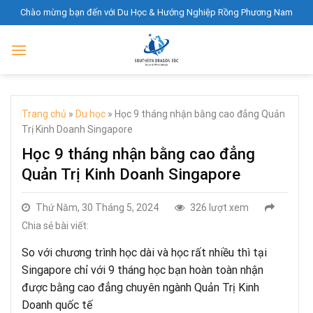
Skip
Chào mừng bạn đến với Du Học & Hướng Nghiệp Rồng Phương Nam
to
content
Trang chủ
»
Du học
»
Học 9 tháng nhận bằng cao đẳng Quản
Trị Kinh Doanh Singapore
Học 9 tháng nhận bằng cao đẳng
Quản Trị Kinh Doanh Singapore
Thứ Năm, 30 Tháng 5, 2024
326 lượt xem
Chia sẻ bài viết:
So với chương trình học dài và học rất nhiều thì tại
Singapore chỉ với 9 tháng học bạn hoàn toàn nhận
được bằng cao đẳng chuyên ngành Quản Trị Kinh
Doanh quốc tế