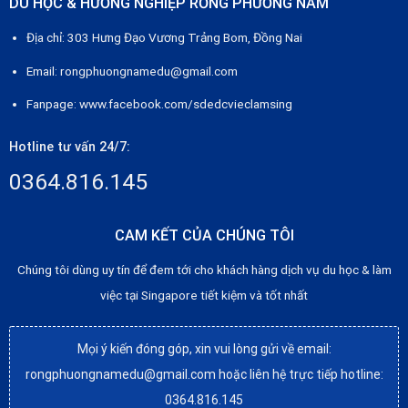
DU HỌC & HƯỚNG NGHIỆP RỒNG PHƯƠNG NAM
Địa chỉ: 303 Hưng Đạo Vương Trảng Bom, Đồng Nai
Email: rongphuongnamedu@gmail.com
Fanpage:
www.facebook.com/sdedcvieclamsing
Hotline tư vấn 24/7:
0364.816.145
CAM KẾT CỦA CHÚNG TÔI
Chúng tôi dùng uy tín để đem tới cho khách hàng dịch vụ du học & làm
việc tại Singapore tiết kiệm và tốt nhất
Mọi ý kiến đóng góp, xin vui lòng gửi về email:
rongphuongnamedu@gmail.com hoặc liên hệ trực tiếp hotline:
0364.816.145