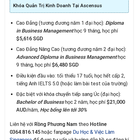
Khóa Quản Trị Kinh Doanh Tại
Ascensus
Cao Đẳng (tương đương năm 1 đại học):
Diploma
in Business Management
học 9 tháng, học phí
$5,616 SGD
Cao Đẳng Nâng Cao (tương đương năm 2 đại học):
Advanced Diploma in Business Management
học
9 tháng, học phí
$6,480 SGD
Điều kiện đầu vào: tối thiểu 17 tuổi, học hết cấp 2,
tiếng Anh IELTS 5.0 (hoặc làm bài test của trường)
Đặc biệt với khóa chuyển tiếp sang Úc (đại học):
Bachelor of Business
học 2 năm, học phí
$21,000
AUD/
năm,
Học bổng lên tới 30%
Liên hệ với
Rồng Phương Nam
theo
Hotline
0364.816.145
hoặc fanpage
Du Học & Việc Làm
Singapore
để được tư vấn và hướng dẫn hồ sơ đăng kí